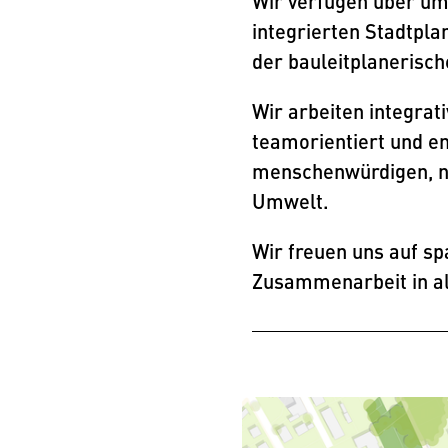
Wir verfügen über um
integrierten Stadtpla
der bauleitplanerisc
Wir arbeiten integrat
teamorientiert und en
menschenwürdigen, na
Umwelt.
Wir freuen uns auf s
Zusammenarbeit in al