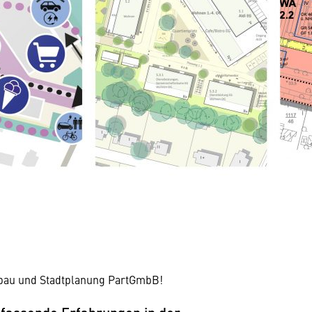
bau und Stadtplanung PartGmbB!