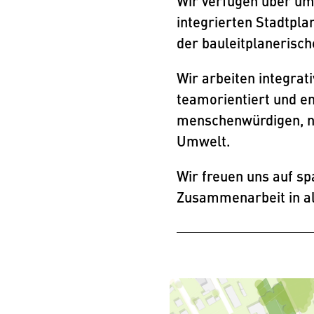
Wir verfügen über um
integrierten Stadtpla
der bauleitplanerisc
Wir arbeiten integrat
teamorientiert und en
menschenwürdigen, na
Umwelt.
Wir freuen uns auf s
Zusammenarbeit in al