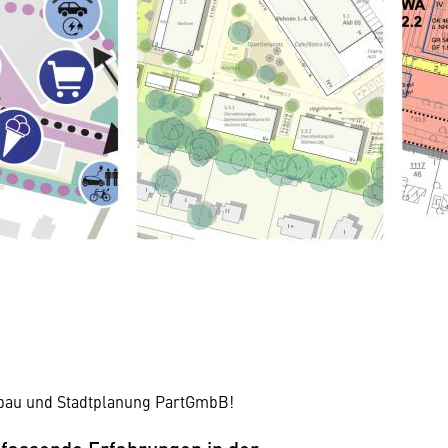
bau und Stadtplanung PartGmbB!